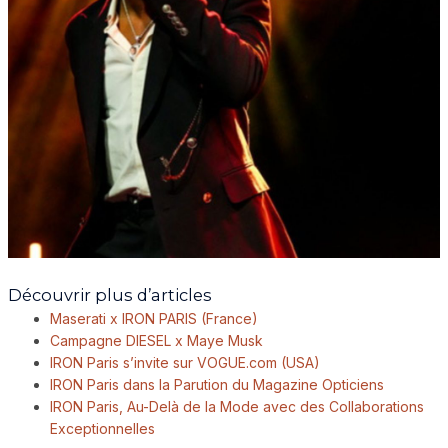
Découvrir plus d’articles
Maserati x IRON PARIS (France)​
Campagne DIESEL x Maye Musk​
IRON Paris s’invite sur VOGUE.com (USA)​
IRON Paris dans la Parution du Magazine Opticiens
IRON Paris, Au-Delà de la Mode avec des Collaborations
Exceptionnelles