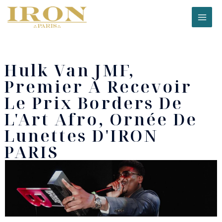
Aller
MAI
au
ME
contenu
Hulk Van JMF,
Premier À Recevoir
Le Prix Borders De
L'Art Afro, Ornée De
Lunettes D'IRON
PARIS